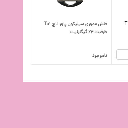
ن پاور تاچ T07
فلش مموری سیلیکون پاور تاچ T01
ظرفیت 64 گیگابایت
ناموجود