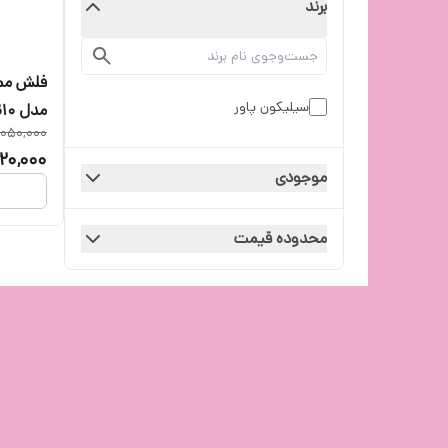
برند
سیلیکون پاور
مدل Blaze B10
,050,000
20,000
موجودی
محدوده قیمت