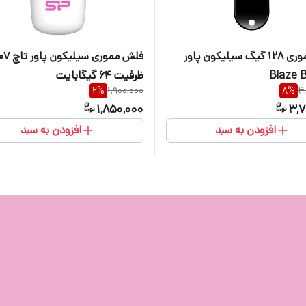
فلش مموری 128 گیگ سیلیکون پاور
فلش مموری سیلیکو
ظرفیت 64 گیگابایت
2
%
1,900,000
8
%
4
1,850,000
3,7
افزودن به سبد
افزودن به سبد