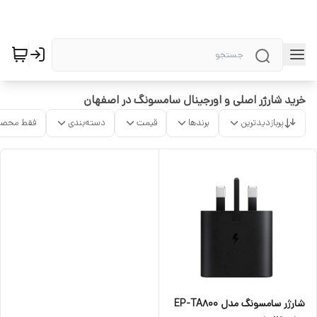
خرید شارژر اصلی و اورجینال سامسونگ در اصفهان
پربازدیدترین
برندها
قیمت
دسته‌بندی
فقط محصو
شارژر سامسونگ مدل EP-TA800