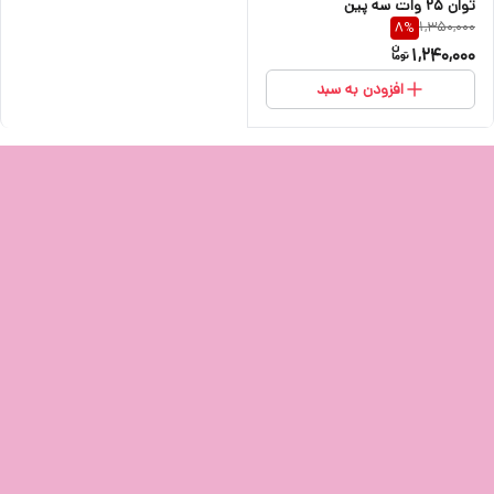
توان 25 وات سه پین
1,350,000
8
%
1,240,000
افزودن به سبد