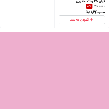
توان 25 وات سه پین
1,350,000
8
%
1,240,000
افزودن به سبد