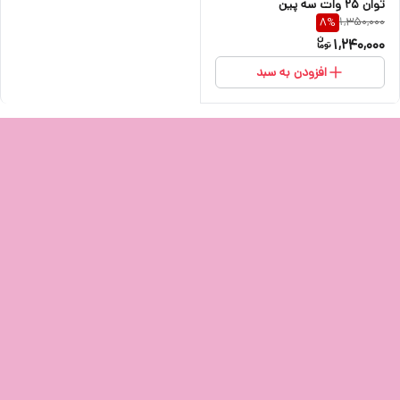
توان 25 وات سه پین
1,350,000
8
%
1,240,000
افزودن به سبد