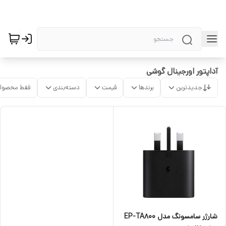
آداپتور اورجینال گوشی
جدیدترین
برندها
قیمت
دسته‌بندی
فقط محصولا
شارژر سامسونگ مدل EP-TA800