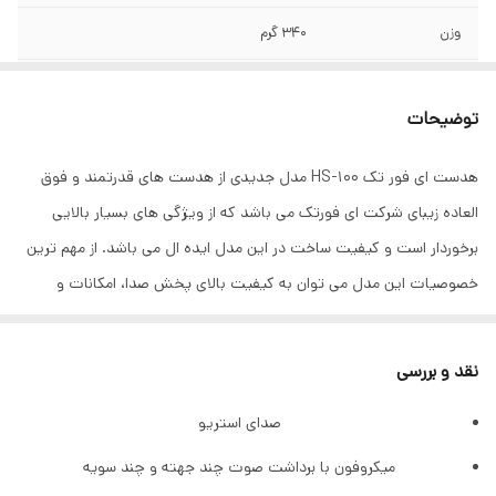
وزن
340 گرم
نوع گوشی
دو گوشی
توضیحات
نوع اتصال
باسیم
هدست ای فور تک HS-100 مدل جدیدی از هدست های قدرتمند و فوق
نوع آهن‌ربا
نئودیمیومی
العاده زیبای شرکت ای فورتک می باشد که از ویژگی های بسیار بالایی
نوع آکوستیک
بسته , نیمه‌بسته
برخوردار است و کیفیت ساخت در این مدل ایده ال می باشد. از مهم ترین
خصوصیات این مدل می توان به کیفیت بالای پخش صدا، امکانات و
نسبت سیگنال به نویز
111 دسی بل
قابلیت های فراوان، ارگونومی مناسب، کیفیت ساخت بسیار بالا، ارزش زیاد
مناسب برای
مکالمه , گیمینگ , کاربری عمومی
در برابر قیمت مناسب، حساسیت ویژه، فرکانس پاسخ‌گویی، طراحی زیبا،
نقد و بررسی
کیفیت بالای مواد مصرفی و مناسب برای گوش دادن طولانی مدت به
قطر درایور
50 میلی‌متر
صدای استریو
موسیقی اشاره کرد. از ویژگی های هدست Headset A4Tech HS-100 می
طول کابل
2 متر
توان به موارد زیر اشاره کرد : با کیفیت و مقاوم، دارای کنترلر صدا و دکمه
میکروفون با برداشت صوت چند جهته و چند سویه