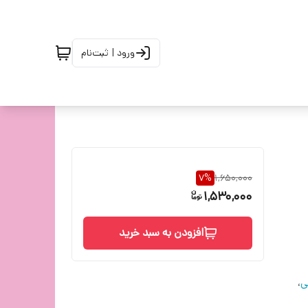
ورود | ثبت‌نام
7
%
1,650,000
1,530,000
افزودن به سبد خرید
ی
،