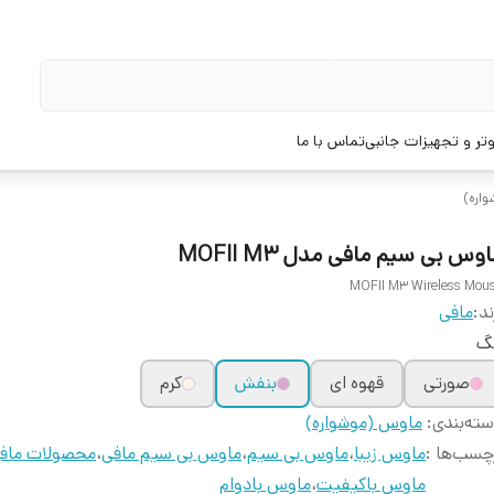
تر و تجهیزات جانبی
تماس با ما
اره)
وس بی سیم مافی مدل MOFII M3
MOFII M3 Wireless Mou
ند:
مافی
نگ
صورتی
قهوه ای
بنفش
کرم
ته‌بندی
:
ماوس (موشواره)
چسب‌ها :
ماوس زیبا
،
ماوس بی سیم
،
ماوس بی سیم مافی
،
محصولات ماف
ماوس باکیفیت
،
ماوس بادوام