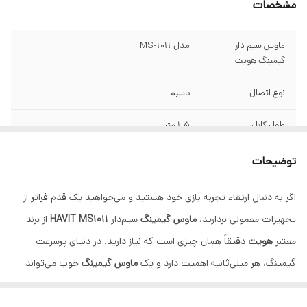
مشخصات
ماوس سیم دار
مدل MS-1011
گیمینگ هویت
نوع اتصال
باسیم
طول کابل
1.5 متر
ابعاد
124 × 78 × 40 میلی‌متر
توضیحات
وزن
120 گرم
اگر به دنبال ارتقاء تجربه بازی خود هستید و می‌خواهید یک قدم فراتر از
تجهیزات معمولی بردارید،
ماوس گیمینگ
سیم‌دار
HAVIT MS1011
از برند
تعداد دکمه ها
6 کلید
معتبر
هویت
دقیقاً همان چیزی است که نیاز دارید. در دنیای پرسرعت
دقت حسگر
4800/7200/ 1600 / 2400 / 3200 (قابل تنظیم)
گیمینگ، هر میلی‌ثانیه اهمیت دارد و یک
ماوس گیمینگ
خوب می‌تواند
تفاوت بین پیروزی و شکست باشد. مدل
MS1011
با ترکیبی هوشمندانه از
نوع حسگر
اپتیکال
دقت، سرعت، ارگونومی و طراحی بصری خیره‌کننده RGB، خود را به عنوان