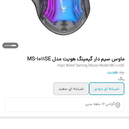
ماوس سیم دار گیمینگ هویت مدل MS-1011SE
Hoyt Wired Gaming Mouse Model MS-1011SE
برند:
هویت
رنگ
شیشه ای دودی
شیشه ای سفید
گارانتی 12 ماهه متین