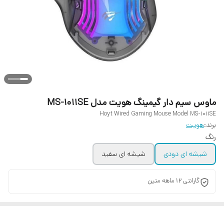
ماوس سیم دار گیمینگ هویت مدل MS-1011SE
Hoyt Wired Gaming Mouse Model MS-1011SE
برند:
هویت
رنگ
شیشه ای دودی
شیشه ای سفید
گارانتی 12 ماهه متین