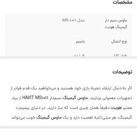
مشخصات
ماوس سیم دار
مدل MS-1011
گیمینگ هویت
نوع اتصال
باسیم
طول کابل
1.5 متر
ابعاد
124 × 78 × 40 میلی‌متر
توضیحات
وزن
120 گرم
اگر به دنبال ارتقاء تجربه بازی خود هستید و می‌خواهید یک قدم فراتر از
تجهیزات معمولی بردارید،
ماوس گیمینگ
سیم‌دار
HAVIT MS1011
از برند
تعداد دکمه ها
6 کلید
معتبر
هویت
دقیقاً همان چیزی است که نیاز دارید. در دنیای پرسرعت
دقت حسگر
4800/7200/ 1600 / 2400 / 3200 (قابل تنظیم)
گیمینگ، هر میلی‌ثانیه اهمیت دارد و یک
ماوس گیمینگ
خوب می‌تواند
تفاوت بین پیروزی و شکست باشد. مدل
MS1011
با ترکیبی هوشمندانه از
نوع حسگر
اپتیکال
دقت، سرعت، ارگونومی و طراحی بصری خیره‌کننده RGB، خود را به عنوان