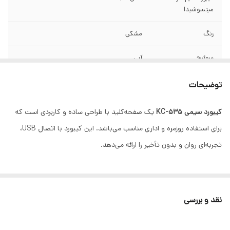
میتسوشیدا
رنگ
مشکی
سوئیچ
آبی
نوع اتصال
USB
توضیحات
تعداد کلیدها
104 کلید
کیبورد سیمی KC-535
یک صفحه‌کلید با طراحی ساده و کاربردی است که
برای استفاده روزمره و اداری مناسب می‌باشد. این کیبورد با اتصال USB،
ابعاد
17.11*4.87*87 میلی متر
تجربه‌ای روان و بدون تأخیر را ارائه می‌دهد.
نوع طراحی
ارگونومیک
نوع کلیدها
ممبران و نرم و کم صدا
نقد و بررسی
کلیدهای چندرسانه
دارد
ای