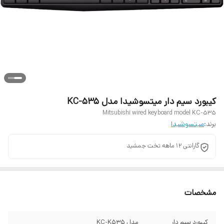
کیبورد سیم دار میتسوشیدا مدل KC-535
Mitsubishi wired keyboard model KC-535
برند:
میتسوشیدا
گارانتی 12 ماهه تخت جمشید
مشخصات
کیبورد سیم دار
مدل KC-K535