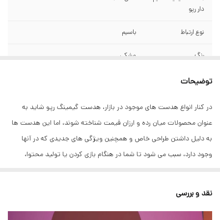
دار رپو
نوع ارتباط
باسیم
رنگ
مشکی
نوع کاربری
گیمینگ
توضیحات
وزن
346 گرم
در کنار انواع هدست های موجود در بازار، هدست گیمینگ رپو شاید به
عنوان محصولات میان رده و ارزان قیمت شناخته شوند، اما این هدست ها
مناسب برای
مکالمه، کاربری عمومی، گیم
به دلیل داشتن طراحی خاص و همچنین ویژگی های جدیدی که در آنها
قطر درایور
50 میلی متر
وجود دارد، سبب می شود تا شما در هنگام بازی کردن یا تولید محتوا،
بتوانید بهترین کیفیت صوتی را تجربه کنید. هدست گیمینگ رپو VH310
قابلیت مکالمه
دارد
به گونه ای طراحی شده است که می تواند صدای دقیق و بسیار با کیفیتی را
نقد و بررسی
تعداد کانال
7.1
برای شما خلق کند و سبب می شود اگر یک گیمر حرفه ای هستید، تجربه
امپدانس
32 اهم
لذت بخشی را در دنیای گیم تجربه کنید. هدست گیمینگ رپو VH310 از