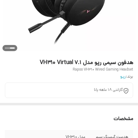
هدفون سیمی رپو مدل VH310 Virtual 7.1
Rapoo VH310 Wired Gaming Headset
برند:
رپو
گارانتی 18 ماهه پانا
مشخصات
هدست گیمینگ سیم
مدل VH310