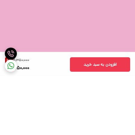
4,350,000
4
%
افزودن به سبد خرید
4,150,000
کیفیت صدای بالا
کیفیت صدایی شفاف، کاپ های نرم و ایزولاسیون دور گوش از ویژگی های
دیگر هدست گیمینگ رپو VH310 است. میزان امپدانس این هدست به 32
اهم می رسد و می تواند حتی کوچکترین صدا ها را نیز در بازی به صورت
دقیق و باکیفیت بالا پخش کند. حساسیت هدست گیمینگ رپو VH310 در
برگشت به بالا
حدود 103 دسیبل است که مانع از دست رفتن صداهای بلند یا بسیار کوتاه