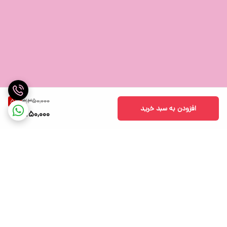
3,350,000
5
%
افزودن به سبد خرید
3,150,000
این مجموعه موس و کیبورد وایرلس با طراحی مدرن و ارگونومیک، انتخابی
عالی برای کاربرانی است
که به دنبال تجربه‌ای راحت، سریع و بدون نیاز به کابل‌های دست و پاگیر
هستند.
با ابعاد مناسب و ویژگی‌های کاربردی، این مجموعه از برند لاجیکی نه تنها
برای کاربران لپ‌تاپ و کامپیوتر مناسب است،
برگشت به بالا
بلکه با سیستم‌عامل‌های مختلفی از جمله ویندوز، مک و لینوکس سازگار