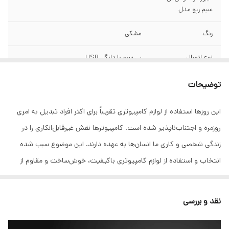
سیم رپو مدل
رنگ
مشکی
نوع اتصال
بی سیم با دانگل USB
فرکانس
2.4 گیگاهرتز
توضیحات
برد مفید کیبورد و
10 متر
این روزها استفاده از لوازم کامپیوتری تقریباً برای اکثر افراد تبدیل به امری
ماوس
روزمره و اجتناب‌ناپذیر شده است. کامپیوترها نقش غیرقابل‌انکاری را در
منبع تغذیه
باتری
زندگی شخصی و کاری ما انسان‌ها به عهده دارند. این موضوع سبب شده
انتخاب و استفاده از لوازم کامپیوتری باکیفیت، خوش‌ساخت و مقاوم از
ابعاد کیبورد
30*436*157 میلی متر
اهمیت زیادی برخوردار باشد. بدیهی است یکی از متعلقات کامپیوتر که
وزن کیبورد
571 گرم
کاربر بیشترین استفاده را به‌صورت مستقیم از آن انجام می‌دهد کیبورد
نقد و بررسی
است و شاید ساعت‌ها در روز دستان شما روی صفحه کیبورد قرار بگیرد.
مقاوم
در برابر گردوغبار و رطوبت
محصول «X1800 Pro» یکی از کیبوردهای کاربردی و خوش‌ساخت ارائه‌شده