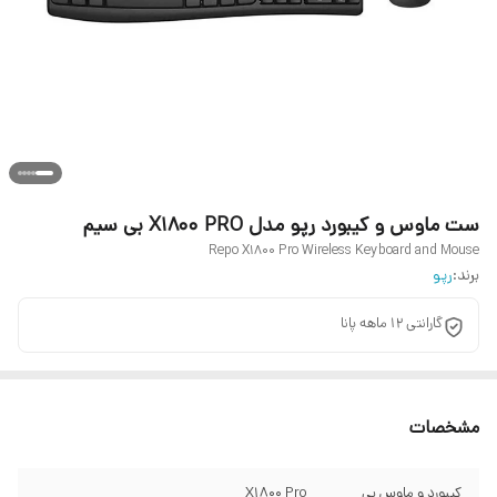
ست ماوس و کیبورد رپو مدل X1800 PRO بی سیم
Repo X1800 Pro Wireless Keyboard and Mouse
برند:
رپو
گارانتی 12 ماهه پانا
مشخصات
کیبورد و ماوس بی
X1800 Pro