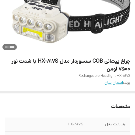
چراغ پیشانی COB سنسوردار مدل HX-817S با شدت نور
۷۵۰۰ لومن
Rechargeable Headlight HX-817S
برند:
اسمان سان
مشخصات
هدلایت مدل
HX-817S