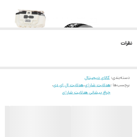
روش شارژ
شارژ با کابل TYPE-C
نوع لامپ
XPE+COB+LED
نوع سوئیچ
سوئیچ با استفاده از فشاری و سنسوری
نظرات
چراغ نشانگر
چهار چراغ نشانگر باتری LED آبی
دارای
باتری داخلی ۱۲۰۰ میلی آمپری ۱۸۶۵۰ (قابل
تعویض)
دسته‌بندی
:
کالای دیجیتال
برچسب‌ها :
هدلایت شارژی
،
هدلایت ال ای دی
،
قابلیت
قابلیت نوردهی در 5 حالت و چراغ چشمک زن دارد
چراغ پیشانی هدلایت شارژی
ویژگی های برتر
نمایشگر قدرت / عملکرد سنسور قرمز / چراغ
هشدار
چراغ پیشانی شارژی مدل HX-817S، که ساخت کشور چین می باشد.
ساخت
کشور چین
این هدلایت یکی از چراغ های پیشانی پرقدرت می باشد
که علی رغم وزن سبک و طراحی محکم، دارای 5 حالت نوردهی بسیار پرنور و