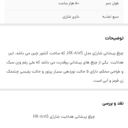
طول عمر
50 هزار ساعت
منبع تغذیه
باتری شارژی
شار نوری
500 لومن
توضیحات
نوع باتری
لیتیوم یون
چراغ پیشانی شارژی مدل HX-817S، که ساخت کشور چین می باشد. این
وزن
122 گرم
هدلایت یکی از چراغ های پیشانی پرقدرت می باشد که علی رغم وزن سبک
ابعاد
8.5X4.5X4 cm
و طراحی محکم، دارای 5 حالت نوردهی بسیار پرنور و حالت پلیسی چشمک
زن قرمز و آبی است.
زمان نوردهی
2.5 الی 3 ساعت
این محصول دارای یک باتری لیتیومی 18650 قابل تعویض با امکان شارژ
جنس بدنه
پلاستیک محکم ABS
توسط درگاه تایپ سی و کابل همراه است .هدلایت شارژی
نقد و بررسی
چراغ پیشانی هدلایت شارژی
قابلیت های مقاومتی
مقاوم در برابر آب
چراغ پیشانی هدلایت شارژی HX-817S
مدت زمان شارژ باتری
2 الی 2.5 ساعت