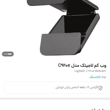
وب کم لاجیتک مدل C920e
Logitech C920e Webcam
برند:
لاجیتک
گارانتی 12 ماهه الماس رایان ایرانیان