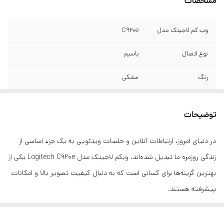
مشخصات
وب کم لاجیتک مدل
C920e
نوع اتصال
باسیم
رنگ
مشکی
نوع رابط
USB
توضیحات
نوع لنز
Glass
در دنیای امروز، ارتباطات آنلاین و حلسات ویدئویی به یک جزء اساسی از
میکروفون داخلی
دارد
زندگی روزمره ما تبدیل شده‌اند. وبکم لاجیتک مدل Logitech C920e یکی از
وضوح ضبط فیلم
1080×1920 پیکسل
بهترین گزینه‌ها برای کسانی است که به دنبال کیفیت تصویر بالا و امکانات
پیشرفته هستند.
حداکثر رزولوشن
1080×1920 پیکسل
تصویر