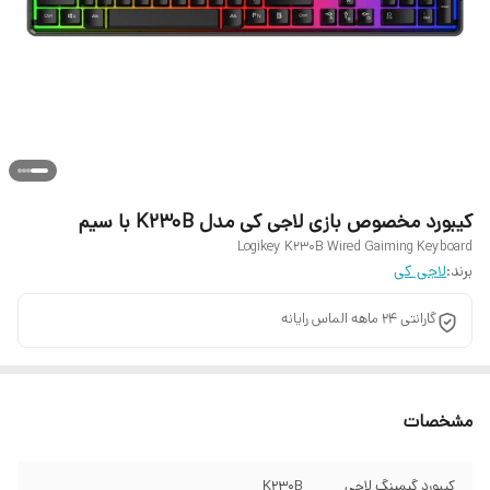
کیبورد مخصوص بازی لاجی کی مدل K230B با سیم
Logikey K230B Wired Gaiming Keyboard
برند:
لاجی کی
گارانتی 24 ماهه الماس رایانه
مشخصات
کیبورد گیمینگ لاجی
K230B