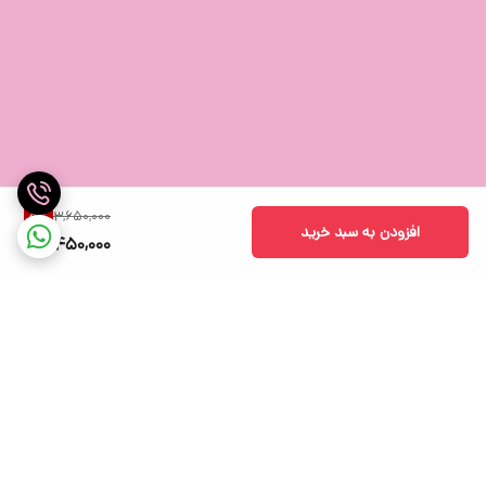
3,650,000
5
%
افزودن به سبد خرید
3,450,000
برگشت به بالا