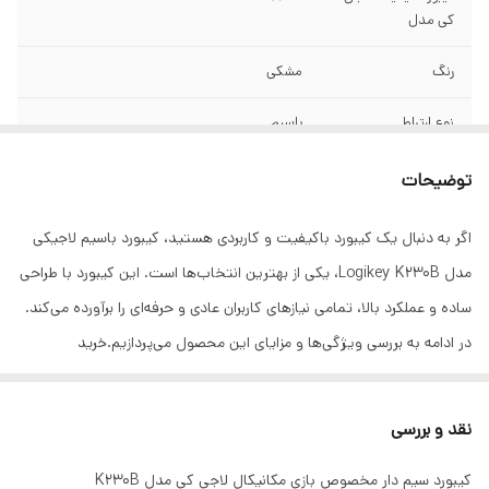
کی مدل
رنگ
مشکی
نوع ارتباط
باسیم
فرم فاکتور
فول سایز
توضیحات
وزن
680 گرم
اگر به دنبال یک کیبورد باکیفیت و کاربردی هستید، کیبورد باسیم لاجیکی
مدل Logikey K230B، یکی از بهترین انتخاب‌ها است. این کیبورد با طراحی
تعداد کلیدها
104 کلید
ساده و عملکرد بالا، تمامی نیازهای کاربران عادی و حرفه‌ای را برآورده می‌کند.
تعداد کلیدهای میانبر
12 کلید
در ادامه به بررسی ویژگی‌ها و مزایای این محصول می‌پردازیم.خرید
محصولات لاجی کی در اصفهان
طول کابل
180 سانتی متر
هویت در اصفهان،لاجی کی در اصفهان،هترون در اصفهان
نقد و بررسی
ابعاد
36*139*476 میلی متر
کیبورد سیم دار مخصوص بازی مکانیکال لاجی کی مدل K230B
نورپردازی
صفحه کلید RGB دارد