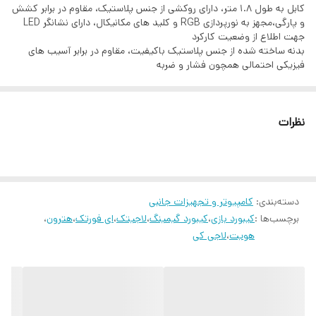
کابل به طول 1.8 متر، دارای روکشی از جنس پلاستیک، مقاوم در برابر کشش
و پارگی،مجهز به نورپردازی RGB و کلید های مکانیکال، دارای نشانگر LED
قابلیت
تنظیم ارتفاع با استفاده از پایه ها
جهت اطلاع از وضعیت کارکرد
بدنه ساخته شده از جنس پلاستیک باکیفیت، مقاوم در برابر آسیب های
جنس بدنه
بدنه فلزی مقاوم به همراه پلاستیک محکم ABS
فیزیکی احتمالی همچون فشار و ضربه
نوع سوییچ کیبورد
ممبران
نظرات
حروف حک شده
حروف فارسی بصورت لیزری بر روی کلیدها حک
فارسی
شده و به هیچ وجه پاک نمی شود.
دسته‌بندی
:
کامپیوتر و تجهیزات جانبی
برچسب‌ها :
کیبورد بازی
،
کیبورد گیمینگ
،
لاجیتک
،
ای فورتک
،
هترون
،
هویت
،
لاجی کی