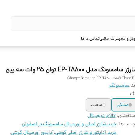
تر و تجهیزات جانبی
تماس با ما
ژر سامسونگ مدل EP-TA800 توان 25 وات سه پین
Charger Samsung EP-TA800 25W Three P
ند:
سامسونگ
نگ
مشکی
سفید
ته‌بندی
:
کالای دیجیتال
چسب‌ها :
خرید شارژر اصلی و اورجینال سامسونگ در اصفهان
،
خرید آداپتور و شارژر اصلی گوشی
،
آداپتور اورجینال گوشی
،