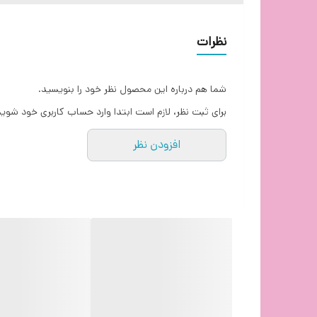
خروجی:
شدت جریان خروجی
(POD)5.0v=3.0A or 9.0V=2.77A
(PPS)3.3-5.9V=3.0A or 3.3-11.0V=2.25A
نظرات
سریع ۲.۷۷، ۳ یا ۲.۲۵ آمپر / ابعاد شارژر ۴۹x۲۷.۱x۶۸.۷ میلی‌متر /
شما هم درباره این محصول نظر خود را بنویسید.
شارژر 25 وات سامسونگ اورجینال و اصلی در اصفهان
برای ثبت نظر، لازم است ابتدا وارد حساب کاربری خود شوید
افزودن نظر