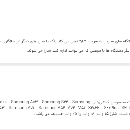
ریع
:
W
دیواری
دت جریان
.3-5.9V ~ 3.0 A or 3.3-11.0V ~ 2.25A)(PDO: 5.0V ~
روجی
:
3.0 A or 9.0V ~ 2.77A))
تایپ سی
ویتنام
25 وات
25 وات پشتیبانی می کنند، مناسب است و می توان از آن استفاده کرد.
قابلیت PD پشتیبانی میکنند می‌باشد.
شارژر سامسونگ Samsung Fast Charger 2.0 PD 25W دارای یک آداپتور شارژر با پورت تایپ سی است و کابل هایی 
3 پین
ر گرفته است که با آداپتور سازگاری کامل دارد و ترکیب این دو می تواند برای شما
آداپتور سوپر فست شارژ سامسونگ با توان خروجی 25 وات مخصوص گوشی‌های – Samsung
جمع و جور توان بسیار بالای 45 وات کیفیت ساخت بالا امکان شارژ سریع
S23 – Samsung A53 – Samsung A71 – Samsung A52 -A72 -M51 -S20FE – S20Plus- و ERA
ات هستند، می باشد.
شارژ فوق سریع ( Souper fast charge ) PD3.0 pps Max 25 W