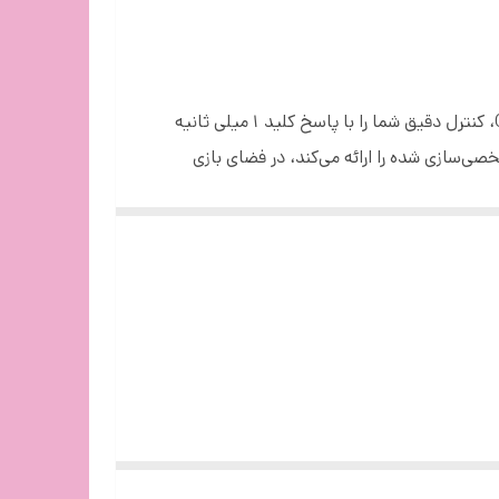
عملکرد بازی خود را با ماوس بازی Bloody ES5 Esports RGB افزایش دهید. این ماوس با ارائه وضوح قابل تنظیم 3200 CPI، کنترل دقیق شما را با پاسخ کلید 1 میلی ثانیه
ما می دهد. با 16.8 میلیون رنگ RGB و دکمه قابل تنظیم M که عملکردهای شخصی‌سازی شده را ارائه می‌کند، در فضای بازی
ا برآورده کنید و گیم پلی خود را بهبود ببخشید. برای سرعت، دقت و سفارشی