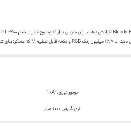
مخصوص گیم های حرفه ای
اپتیکال
10 گرم
تضمین می کند و مزیت رقابتی مورد نیاز را به ش
30 IPS
همهجانبه غوطه‌ور شوید. قدرت نرم افزار Bloody Esports را تجربه کنید، خواسته های جهانی گیمرها ر
65*43*125 میلیمتر
100 تا 3200 CPI
1 میلی بر ثانیه
موتور نوری PixArt
بیش از 10 میلیون کلیک
نرخ گزارش 1000 هرتز
125 تا 1000 هرتز
256K حافظه داخلی
1.8 متر