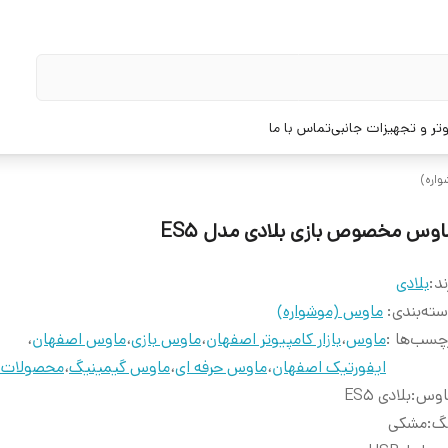
تر و تجهیزات جانبی
تماس با ما
اره)
اوس مخصوص بازی بلادی مدل ES5
ند:
بلادی
ته‌بندی
:
ماوس (موشواره)
چسب‌ها :
ماوس
،
بازار کامپیوتر اصفهان
،
ماوس بازی
،
ماوس اصفهان
،
ایفورتیک اصفهان
،
ماوس حرفه ای
،
ماوس گیمینیگ
،
محصولات ب
اوس
:
بلادی ES5
نگ
:
مشکی