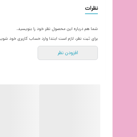
نظرات
شما هم درباره این محصول نظر خود را بنویسید.
برای ثبت نظر، لازم است ابتدا وارد حساب کاربری خود شوید
دکمه های [+] / [ - ] را فشار دهید تا وضوح 1000/1200/1600/2000/3200 CPI تغییر کند. شما می توانید CPI 5 سطحی را بین 100 تا 3200 توسط نرم افزار سفارشی کنید.
افزودن نظر
16.8 میلیون رنگ RGB فضای بازی خوب و تجربه بازی هم
نرم
با فناوری پیش رو، با سرعت رعد و برق با پاسخ کلیک شدید 1 میلی ثان