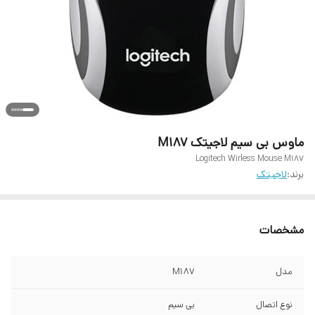
ماوس بی سیم لاجیتک M187
Logitech Wirless Mouse M187
برند:
لاجیتک
مشخصات
مدل
M187
نوع اتصال
بی سیم