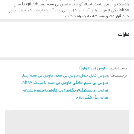
نوع باتری
۱ عدد باتری نیم قلمی آلکالاین AAA
هدست و… می باشد. ابعاد کوچک ماوس بی‌ سیم برند Logitech مدل
M187 یکی از مزیت‌های آن است؛ زیرا می‌توان آن ‌را به‌راحت در کیف لپتاپ
خود قرار داد و همیشه به همراه داشت.
کلید روشن و خاموش
دارد
ماوس بی‌ سیم برند Logitech مدل M187 راحت و خوش‌دست بوده و به
قابلیت کار کردن با هر
دارد
نظرات
صورتی طراحی شده تا بتوان با هر دو دست و به‌راحتی از آن استفاده کرد.
دو دست
قابلیت اتصال بی‌سیم ماوس M187 به شما امکان می‌دهد که آزادانه با آن
کار کنید و هیچ سیمی، میزکارتان را اشغال نکند. اتصال بی‌سیم ۲٫۴
گیگاهرتزی که این ماوس با دانگل خود برقرار می‌کند، باعث می‌شود هیچ
طول موجی از دست نرود و کوچک‌ترین حرکت ماوس هم تشخیص داده
شود؛ همچنین امکان کارکردن تا فاصله‌ی ۱۰ متری را به شما می‌دهد.
دسته‌بندی
:
ماوس (موشواره)
برچسب‌ها :
ماوس قابل حمل
،
ماوس بی سیم
،
ماوس بی سیم زیبا
،
ماوس بی سیم خانگی
،
ماوس بی سیم لاجیتک M187
،
ماوس بی سیم لاجیتک
،
ماوس
،
ماوس بی سیم اداری
،
ماوس کوچک و زیبا