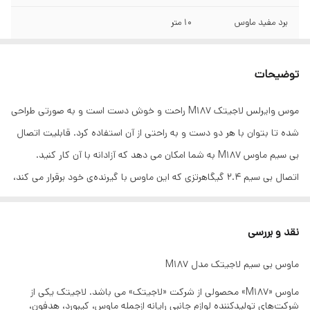
برد مفید ماوس
10 متر
دقت ماوس
1000 DPI
توضیحات
نوع حسگر
نوری
موس وایرلس لاجیتک M187 راحت و خوش‌ دست است و به صورتی طراحی
رابط اتصال
دانگل USB
شده تا بتوان با هر دو دست و به‌ راحتی از آن استفاده کرد. قابلیت اتصال
طول عمر باتری
6 ماه
بی ‌سیم ماوس M187 به شما امکان می‌ دهد که آزادانه با آن کار کنید.
اتصال بی‌ سیم 2.4 گیگاهرتزی که این ماوس با گیرنده‌ی خود برقرار می‌ کند،
تعداد کلیدها
3 عدد
باعث می ‌شود هیچ موجی از دست نرود. ماوس M187 از یک حسگر اپتیکال
وزن
51.9 گرم
با قابلیت تشخیص 1000 نقطه در هر اینچ بهره‌ مند است. ماوس M187
نقد و بررسی
لاجیتک انرژی موردنیاز خود را از یک باتری نیم‌ قلمی (سایز AAA) تامین می‌
فرکانس
2.4 گیگاهرتز
ماوس بی‌ سیم لاجیتک مدل M187
کند که قادر است در حدود 6 ماه شارژدهی کند.
ابعاد
31.8*49.4*81.9 میلی متر
ماوس «M187» محصولی از شرکت «لاجیتک» می باشد. لاجیتک یکی از
شرکت‌های تولیدکننده لوازم جانبی رایانه ازجمله ماوس، کیبورد، هدفون،