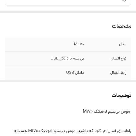
مشخصات
مدل
M 170
نوع اتصال
بی سیم با دانگل USB
رابط اتصال
دانگل USB
دقت ماوس
1000 DPI
توضیحات
برد مفید ماوس
10 متر
موس بی‌سیم لاجیتک M170
وزن
70.5 گرم
نوع حسگر
نوری
راه‌اندازی آسان هر کجا که باشید، موس بی‌سیم لاجتیک M170 همیشه