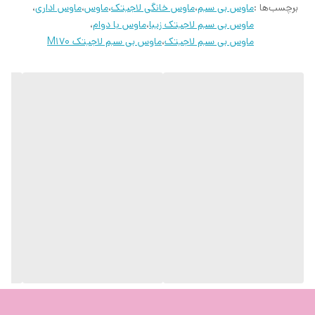
برچسب‌ها :
ماوس بی سیم
،
ماوس خانگی لاجیتک
،
ماوس
،
ماوس اداری
،
ماوس بی سیم لاجیتک زیبا
،
ماوس با دوام
،
ماوس بی سیم لاجیتک
،
ماوس بی سیم لاجیتک M170
همچنین، موس M170 می‌تواند تا 12 ماه متوالی، بدون نیاز به تعویض
باتری، به فعالیت ادامه دهد؛ این موضوع به کمک کلید خاموش/روشن و
حالت ذخیره انرژی امکان‌پذیر شده است.به مراتب بهتر از تاچ‌پد بدیهی
است که استفاده از موس، می‌تواند به مراتب بهتر و سالم‌تر از تاچ‌پد لپتاپ
باشد.
طراحی جمع و جور در کنار قابلیت بی‌سیم این موس، به شما این اجازه را
می‌دهد تا در منزل، محل کار و هر محیط دیگری، به راحتی از آن استفاده
کنید. شرکت لاجیتک دارای بیش از 25 سال تجربه و نوآوری در زمینه تولید
انواع موس، با ابعاد و اشکال متفاوت است و موفق شده راحتی بی‌مانندی را