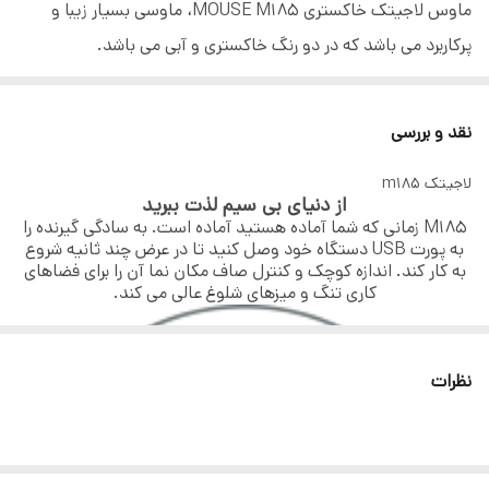
نوع باتری
۱ عدد باتری قلمی آلکالاین AA
ماوس لاجیتک خاکستری MOUSE M185، ماوسی بسیار زیبا و
پرکاربرد می باشد که در دو رنگ خاکستری و آبی می باشد.
قابلیت کار کردن با هر
دارد
ماوس MOUSE M185 دارای برد 10 متر است و در سه رنگ
دو دست
خاکستری، قرمز و آبی موجود است.ماوس لاجیتک حرفه ای و اداری
نقد و بررسی
طول عمر باتری
۱۲ ماه مفید
بی سیم m185 در اصفهان و شهرک صنعتی محمودآباد اصفهان
لاجیتک m185
ماوس لاجیتک m185
نوع حسگر
نوری
از دنیای بی سیم لذت ببرید
لاجیتک m185
M185 زمانی که شما آماده هستید آماده است. به سادگی گیرنده را
رابط اتصال
دانگل USB
به پورت USB دستگاه خود وصل کنید تا در عرض چند ثانیه شروع
ماوس لاجیتک m185
به کار کند. اندازه کوچک و کنترل صاف مکان نما آن را برای فضاهای
نوع طراحی
طراحی ارگونومیک متقارن
کاری تنگ و میزهای شلوغ عالی می کند.
فرکانس
۲.۴ گیگا هرتز
نظرات
کلید خاموش و روشن
دارد