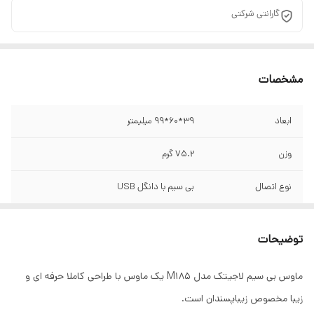
گارانتی شرکتی
مشخصات
ابعاد
۳۹*۶۰*۹۹ میلیمتر
وزن
۷۵.۲ گرم
نوع اتصال
بی سیم با دانگل USB
دقت
۱۰۰۰ DPI
توضیحات
بردمفید ماوس
۱۰ متر
ماوس بی سیم لاجیتک مدل M185 یک ماوس با طراحی کاملا حرفه ای و
تعداد کلیدها
۳ عدد
زیبا مخصوص زیباپسندان است.