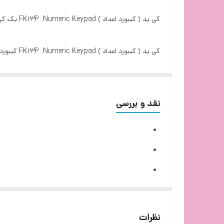
وزن
کی پد ( کیبورد اعداد ) FK13P Numeric Keypad یک کی پد زیبا که با خرید از گروه مهندسی ایده پرداز آن را تجربه کنید.
طول کابل
کی پد ( ک
ویژگی خاص
اف استایلر ای فورتک، زیبایی بسیار زیادی به میز کار شما خواهد داد. کیبورد نام پد اف استایلر ای ف
کلیدهای میانبر
پایه صفحه کلید قابل تنظیم
نقد و بررسی
نظرات