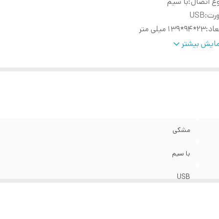
ع اتصال
:
با سیم
ورت
:
USB
عاد
:
23*94*139 میلی متر
زن
:
139 گرم
ایش بیشتر
ل کابل
:
1.5 متر
یژگی خاص
:
ضد آب
یدهای میانبر
:
ندارد
یه صفحه کلید قابل تنظیم
:
ندارد
مشکی
با سیم
USB
23*94*139 میلی متر