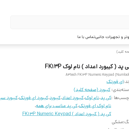
تر و تجهیزات جانبی
تماس با ما
حه کلید)
 پد ( کیبورد اعداد ) نام لوک FK13P
A4tech FK13P Numeric Keypad (Numloc
ند:
ای فورتک
ته‌بندی
:
کیبورد (صفحه کلید)
چسب‌ها :
کی پد
،
نام لوک
،
کیبورد اعداد
،
کیبورد
،
کیبورد ای فورتک
،
کیبورد سیم
نام لوک ای فورتک
،
کی پد مناسب برای همه
،
کی پد ( کیبورد اعداد ) FK13P Numeric Keypad
نگ
:
مشکی