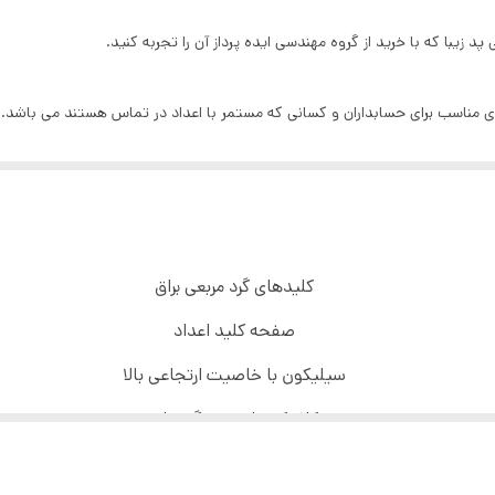
139 گرم
1.5 متر
یبورد اعداد ) FK13P Numeric Keypad کیبوردی مناسب برای حسابداران و کسانی که مستمر با اعداد در تماس ه
ضد آب
ورتک FK-13P با سیم و با پورت USB به کامپیوترها و انواع سیستم ها متصل می شود.
ندارد
ندارد
کلیدهای گرد مربعی براق
صفحه کلید اعداد
سیلیکون با خاصیت ارتجاعی بالا
کلاهک های مربع گرد براق
کلیدهای مربع گرد براق ناحیه تایپ شما را برای تایپ دقیق افزایش می ده
اندازه جمع و جور با نمایه باریک
طراحی جمع و جور و بسیار سبک وزن برای حمل بهینه.