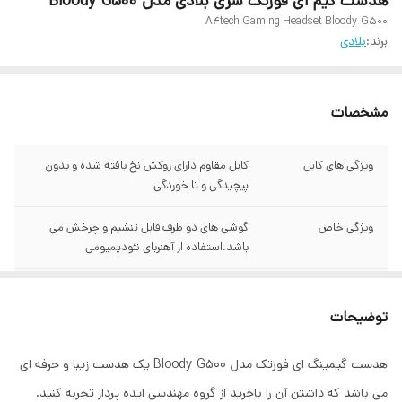
هدست گیم ای فورتک سری بلادی مدل Bloody G500
A4tech Gaming Headset Bloody G500
برند:
بلادی
مشخصات
ویژگی های کابل
کابل مقاوم دارای روکش نخ بافته شده و بدون
پیچیدگی و تا خوردگی
ویژگی خاص
گوشی های دو طرف قابل تنشیم و چرخش می
باشد.استفاده از آهنربای نئودیمیومی
ویژگی پدهای گوشی
این گوشی ها دارای پدهای فوق العاده نرم و راحتی
هستند که در استفاده طولانی مدت باعث اذیت و
توضیحات
آسیب به کاربر نمی شود.
هدست گیمینگ ای فورتک مدل Bloody G500 یک هدست زیبا و حرفه ای
وزن
285 گرم
می باشد که داشتن آن را باخرید از گروه مهندسی ایده پرداز تجربه کنید.