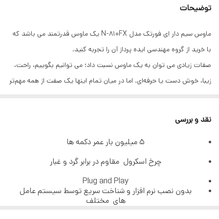
نوع حسگر
نوری
توضیحات
نوع اتصال
سیم دار
ماوس سیم دار ای فورتک مدل N-810FX یک ماوس قدرتمند می باشد که
با خرید از گروه مهندسی ایده پرداز آن را تجربه کنید.
محدوده دقت
800 تا 1600 dpi
صفات زیادی می توان به یک ماوس نسبت داد؛ می توانیم بگوییم، راحت،
قابلیت استفاده
مخصوص طراحی و گیم و کارهای گرافیکی
زیبا، خوش دست یا حرفه‌ای. اما در میان تمام اینها یک صفت از همه مهم‌تر
است؛ «ارگونومیک» اینکه یک ماوس به گونه‌ای طراحی شود که باعث ایجاد
طول کابل
1.5 متر
درد و خستگی در دستان نشود، یک ویژگی بسیار مهم است. کمپانی ای
نقد و بررسی
رنگ
مشکی
فورتک خوب از پس این موضوع بر آمده و به همین دلیل ماوس مدل N-
5 میلیون بار عمر دکمه ها
810FX را تولید و روانه بازار کرده است.
رابط اتصال
USB
ماوس A4tech N-810FX با بدنه‌ای ارگونومیک و مخصوص افراد راست
چرخ اسکرول مقاوم در برابر گرد و غبار
دیگر ویژگی ها
دارای دو کلید اضافه برای تنظیم dpi و برش
دست ساخته شده است. اگر با برند ای فورتک (A4tech) قبلاً آشنایی
صفحه
Plug and Play
بدون نصب نرم افزار و شناخت سریع توسط سیستم عامل
داشته باشید حتما خوب می دانید که این شرکت به صورت تخصصی در
تعداد کلیدها
5 عدد
های مختلف
عرصه لوازم جانبی دیجیتال فعالیت می کند. تجهیزات گیمینگ ای فورتک
وزنه شمار برای حفظ تعادل ماوس برای استفاده در بازی ها و نرم