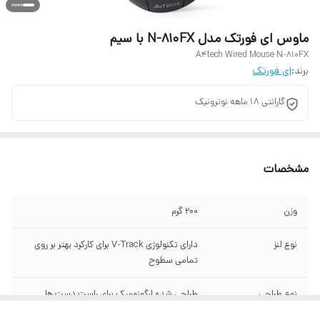
ماوس ای فورتک مدل N-810FX با سیم
A4tech Wired Mouse N-810FX
برند:
ای فورتک
گارانتی 18 ماهه نوترونیک
مشخصات
وزن
200 گرم
نوع لنز
دارای تکنولوژی V-Track برای کارکرد بهتر بر روی
تمامی سطوح
نوع طراحی
طراحی شده ارگونومیک برای راست دست ها