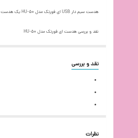
مناسب برای
هدست سیم دار USB ای فورتک مدل HU-50 یک هدست خاص برای افراد خاص هست پس با خرید از گروه مهندسی ایده پرداز آن را تجربه کنید.
طول کابل
نقد و بررسی هدست ای فورتک مدل HU-50
سایر ویژگی ها
سری های هدست A4tech HU-50
رنگ
رابط
نقد و بررسی
حساسیت
بیابد.
جایگاه میکروفن
توضیحات کنترل کننده
پاسخ فرکانسی
نظرات