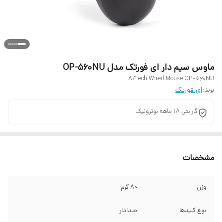
ماوس سیم دار ای فورتک مدل OP-560NU
A4tech Wired Mouse OP-560NU
برند:
ای فورتک
گارانتی 18 ماهه نوترونیک
مشخصات
وزن
80 گرم
نوع کلیدها
صدادار