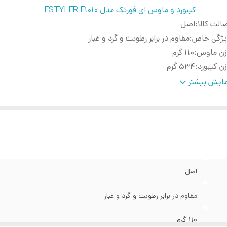
کیبورد و ماوس ای فورتک مدل FSTYLER F1010
الت کالا
:
اصل
یژگی خاص
:
مقاوم در برابر رطوبت و گرد و غبار
زن ماوس
:
110 گرم
ن کیبورد
:
534 گرم
ع اتصال کیبورد
:
سیم دار USB
ایش بیشتر
حدوده دقت
:
600-1000-1200 dpi
ل کابل کیبورد
:
150 سانتی متر
داد کلیدهای ماوس
:
4 عدد
داد کلیدهای کیبورد
:
104 عدد
عاد ماوس
:
35*64*108
عاد کیبورد
:
24*156*456
اصل
مقاوم در برابر رطوبت و گرد و غبار
110 گرم