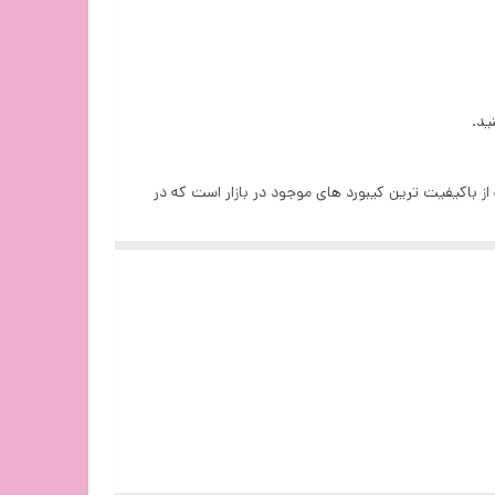
ای ای فورتک از باکیفیت ترین کیبورد های موجود در بازار است که در
مدل های متنوع با ظاهر گوناگون به بازار عرضه شده است تا شما را هنگام کار با کامپیوتر دسکتاپ تان یا آل این وان و حتی لپ تاپ تان همراهی کند. کیبورد F1010 یکی از جدیدترین صفحه کلید