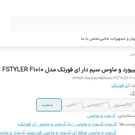
تر و تجهیزات جانبی
تماس با ما
اوس
بورد و ماوس سیم دار ای فورتک مدل FSTYLER F1010
A4tech Keyboard&Mouse FSTYLER F10
ند:
ای فورتک
نگ
خاکستری
نارنجی
آبی
سفید
ته‌بندی
:
کیبورد و ماوس
چسب‌ها :
کیبورد
،
کیبورد و ماوس زیبا
،
کیبورد و ماوس ای فورتک
،
کیبورد و ماوس حرفه ای
،
کیبورد و ماوس قدرتمند
،
کیبورد و ماوس