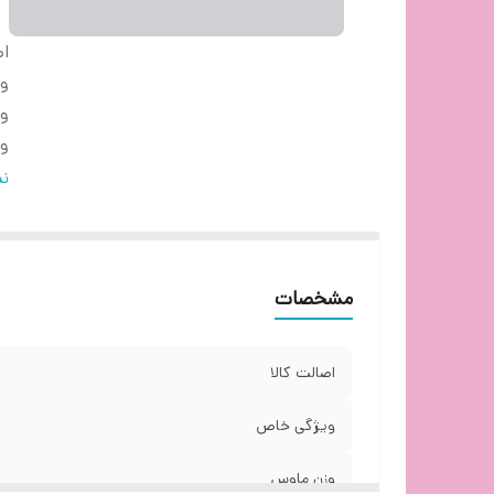
اص
و
و
وز
نو
نم
م
طو
تع
مشخصات
تع
اب
اب
اصالت کالا
ویژگی خاص
وزن ماوس