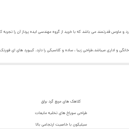
534 گرم
سیم دار USB
600-1000-1200 dpi
دل F1010 مناسب برای کارهای خانگی و اداری میباشد.طراحی زیبا ، ساده و کلاسیکی را دارد. کیبورد ه
150 سانتی متر
4 عدد
104 عدد
35*64*108
کلاهک های مربع گرد براق
24*156*456
طراحی سوراخ های تخلیه مایعات
سیلیکون با خاصیت ارتجاعی بالا