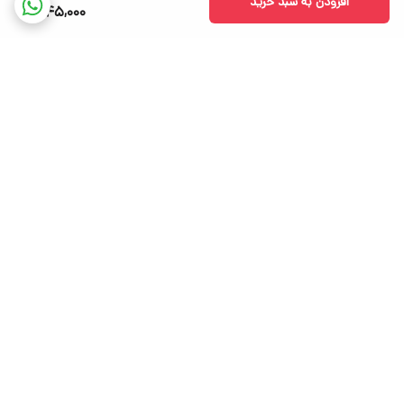
افزودن به سبد خرید
345,000
برگشت به بالا
ارسال ویژه
پشتیبانی از 8 صبح تا 12 شب