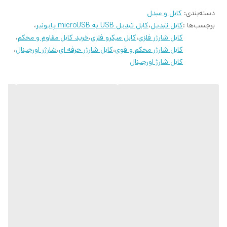
دسته‌بندی
:
کابل و مبدل
انتقال اطلاعات برخوردار است؛ بنابراین به‌طور مثال می‌توانید کانکتور USB
برچسب‌ها :
کابل تبدیل
،
کابل تبدیل USB به microUSB پایونیر
،
آن را به لپ‌تاپ خود متصل کرده و کانکتور microUSB کابل را هم به
کابل شارژر فلزی
،
کابل میکرو فلزی
،
خرید کابل مقاوم و محکم
،
گوشی موبایل‌تان وصل کنید؛ سپس فیلم و تصاویر موردنیاز خود را میان
کابل شارژر محکم و قوی
،
کابل شارژر حرفه ای
،
شارژر اورجینال
،
کابل شارژ اورجینال
این دو انتقال داده و به اشتراک گذارید. طول این کابل تبدیل 1.2 متر است
و از کیفیت ساخت بالایی بهره می‌برد.
کابل شارژ فست میکرو اورجینال کامل فلزی پایونیر در اصفهان