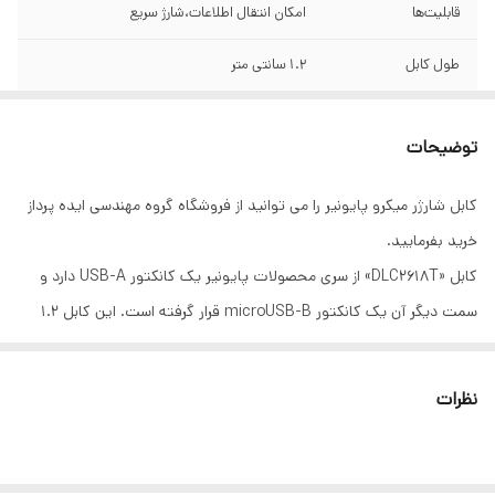
قابلیت‌ها
امکان انتقال اطلاعات،شارژ سریع
طول کابل
1.2 سانتی متر
رنگ
طوسی نقره ای
توضیحات
کابل شارژر میکرو پایونیر را می توانید از فروشگاه گروه مهندسی ایده پرداز
خرید بفرمایید.
کابل «DLC2618T» از سری محصولات پایونیر یک کانکتور USB-A دارد و
سمت دیگر آن یک کانکتور microUSB-B قرار گرفته است. این کابل 1.2
متر طول دارد و می‌تواند اطلاعات را انتقال دهد و به شارژ دستگاه‌های
هوشمند بپردازد. کانکتور microUSB-B که به microUSB نر نیز مشهور
نظرات
است، با انواع گوشی‌ها، پلیرها و دیگر لوازم مجهز به این درگاه سازگاری دارد؛
همچنین کانکتور USB-A در این کابل هم با انواع موبایل‌ها، تبلت‌ها و دیگر
دستگاه‌های مجهز به درگاه USB ماده سازگار است. این کابل از قابلیت