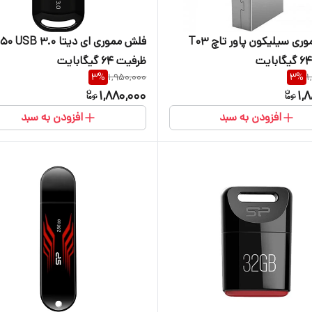
فلش مموری سیلیکون پاور تاچ T03
فلش مموری ای دیتا SB 3.0
ظرفیت 64 گیگابایت
3
%
1,950,000
3
%
1
1,880,000
1,
افزودن به سبد
افزودن به سبد