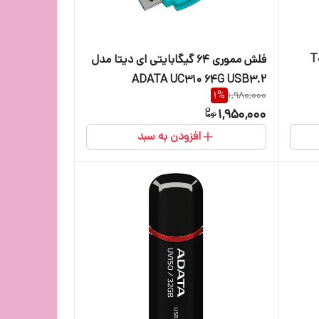
ن پاور تاچ T08
فلش مموری 64 گیگابایتی ای دیتا مدل
ADATA UC310 64G USB3.2
1
%
1,980,000
1,950,000
افزودن به سبد