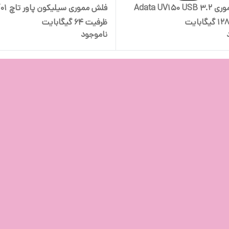
فلش مموری Adata UV150 USB 3.2
فلش مموری سیلیکون 
ظرفیت 64 گیگابایت
ناموجود