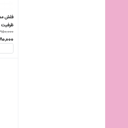
ظرفیت 64 گیگابایت
,950,000
880,000