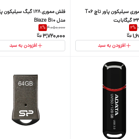
فلش مموری سیلیکون پاور تاچ T06
فلش مموری 128 گیگ سیلیکون پ
مدل Blaze B10
8
%
4,050,000
2
%
1
3,720,000
1,
افزودن به سبد
افزودن به سبد