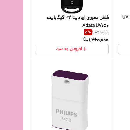
UV150 U
فلش مموری ای دیتا 32 گیگابایت
Adata UV150
5
%
1,550,000
1,460,000
افزودن به سبد