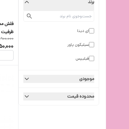
برند
ای دیتا
ظرفیت 64 گیگابایت
,900,000
سیلیکون پاور
850,000
فیلیپس
موجودی
محدوده قیمت