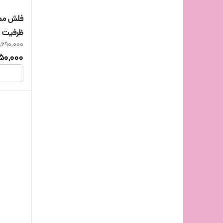
ظرفیت 32 گیگابایت
,690,000
650,000