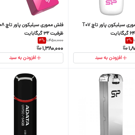
فلش مموری سیلیکون پاور تاچ T07
فلش مموری سیلیکو
ظرفیت 32 گیگابایت
4
%
1,450,000
2
%
1
1,380,000
1,
افزودن به سبد
افزودن به سبد