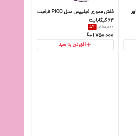
اور
فلش مموری فیلیپس مدل PICO ظرفیت
۶۴ گیگابایت
5
%
1,850,000
1,750,000
افزودن به سبد