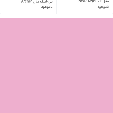
مدل NWR-M920 V2
پی-لینک مدل Archer
ناموجود
ناموجود
MR400/AC1200_Ver- 4