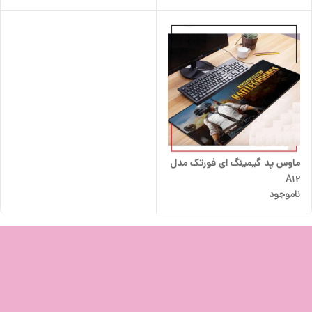
ماوس پد گیمینگ ای فورتک مدل
A12
ناموجود