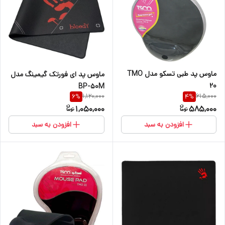
ماوس پد طبی تسکو مدل TMO
ماوس پد ای فورتک گیمینگ مدل
20
BP-50M
1,120,000
615,000
6
%
4
%
1,050,000
585,000
افزودن به سبد
افزودن به سبد