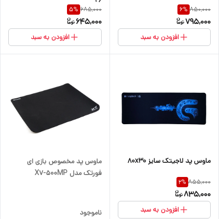
685,000
850,000
5
%
6
%
645,000
795,000
افزودن به سبد
افزودن به سبد
ماوس پد لاجیتک سایز 80x30
ماوس پد مخصوص بازی ای
فورتک مدل X7-500MP
855,000
2
%
835,000
افزودن به سبد
ناموجود