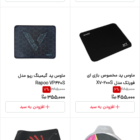
ماوس پد مخصوص بازی ای
ماوس‌ پد گیمینگ رپو مدل
فورتک مدل X7-200S
Rapoo VP420S
385,000
485,000
7
%
6
%
355,000
455,000
افزودن به سبد
افزودن به سبد