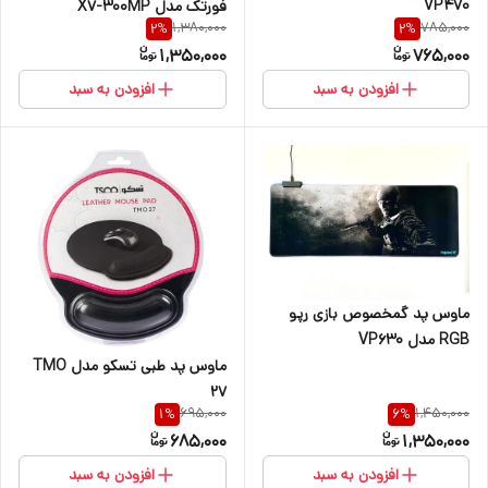
VP470
فورتک مدل X7-300MP
1,380,000
785,000
2
%
2
%
1,350,000
765,000
افزودن به سبد
افزودن به سبد
ماوس پد گمخصوص بازی رپو
RGB مدل VP630
ماوس پد طبی تسکو مدل TMO
27
695,000
1,450,000
1
%
6
%
685,000
1,350,000
افزودن به سبد
افزودن به سبد