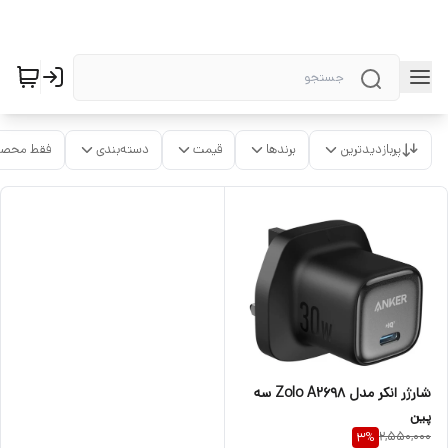
پربازدیدترین
برندها
قیمت
دسته‌بندی
فقط محصو
شارژر انکر مدل Zolo A2698 سه
پین
2,550,000
3
%