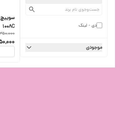
دی - لینک
1008C
,350,000
50,000
موجودی