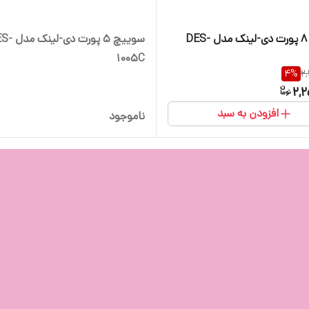
سوییچ 8 پورت دی-لینک مدل DES-
سوییچ 5 پورت دی
1005C
4
%
2
2,2
افزودن به سبد
ناموجود