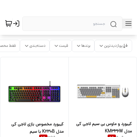
پربازدیدترین
برندها
قیمت
دسته‌بندی
فقط محصو
کیبورد و ماوس بی سیم لاجی کی
کیبورد مخصوص بازی لاجی کی
مدل KM336W
مدل K230B با سیم